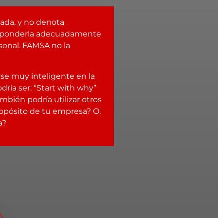
ada, y no denota
responderla adecuadamente
sonal. FAMSA no la
rse muy inteligente en la
ía ser: “Start with why”
mbién podría utilizar otros
opósito de tu empresa? O,
a?