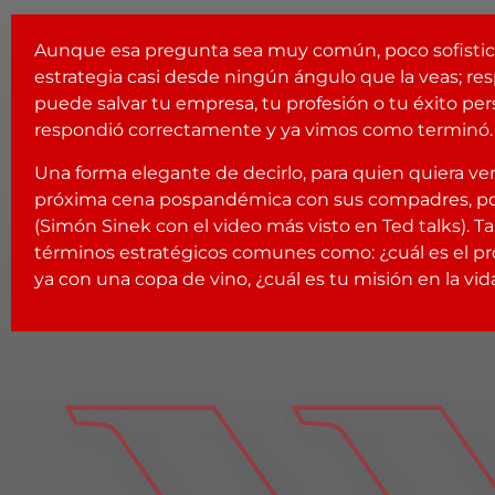
Aunque esa pregunta sea muy común, poco sofistic
estrategia casi desde ningún ángulo que la veas; 
puede salvar tu empresa, tu profesión o tu éxito per
respondió correctamente y ya vimos como terminó.
Una forma elegante de decirlo, para quien quiera ve
próxima cena pospandémica con sus compadres, podr
(Simón Sinek con el video más visto en Ted talks). Ta
términos estratégicos comunes como: ¿cuál es el pr
ya con una copa de vino, ¿cuál es tu misión en la vid