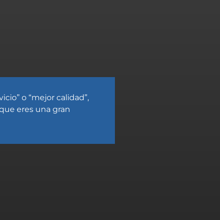
icio” o “mejor calidad”,
 que eres una gran