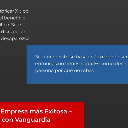
bricar X tipo
al beneficio
co. Si te
 disrupción
 desaparezca.
Si tu propósito se basa en ”excelente serv
entonces no tienes nada. Es como decir
persona por qué no robas.
e Empresa más Exitosa –
a con Vanguardia