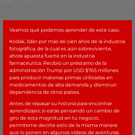
Veamos qué podemos aprender de este caso.
Kodak, líder por más de cien años de la industria
fotográfica, de la cual es aún sobreviviente,
ahora apuesta fuerte en la industria
farmacéutica. Recibió un préstamo de la
administración Trump por USD $765 millones
para producir materias primas utilizadas en
medicamentos de alta demanda y disminuir
dependencia de otros países.
Antes de repasar su historia para encontrar
aprendizajes; si estás pensando un cambio de
giro de esta magnitud en tu negocio,
permíteme decirte esto de la misma manera
que lo ponen en algunos videos de aventuras