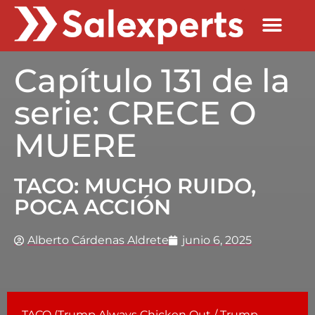
Quienes Somos
Capítulo 131 de la
serie: CRECE O
MUERE
TACO: MUCHO RUIDO,
POCA ACCIÓN
Alberto Cárdenas Aldrete
junio 6, 2025
TACO (Trump Always Chicken Out / Trump