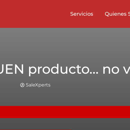
Servicios
Quienes 
UEN producto… no 
SaleXperts