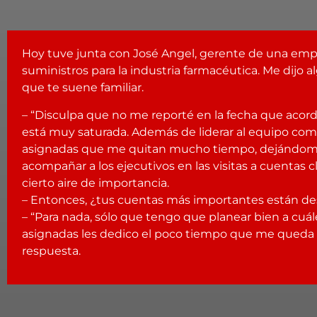
Hoy tuve junta con José Angel, gerente de una empr
suministros para la industria farmacéutica. Me dijo
que te suene familiar.
– “Disculpa que no me reporté en la fecha que aco
está muy saturada. Además de liderar al equipo come
asignadas que me quitan mucho tiempo, dejándom
acompañar a los ejecutivos en las visitas a cuentas c
cierto aire de importancia.
– Entonces, ¿tus cuentas más importantes están de
– “Para nada, sólo que tengo que planear bien a cuá
asignadas les dedico el poco tiempo que me queda d
respuesta.