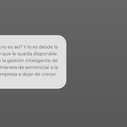
o es así? Y lo es desde la
 que le queda disponible.
 la gestión inteligente de
 manera de sentenciar a la
mpresa a dejar de crecer.