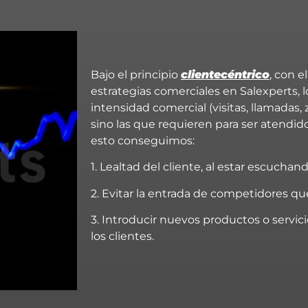
Bajo el principio
clientecéntrico
, con e
estrategias comerciales en Salexperts, l
intensidad comercial (visitas, llamadas,
sino las que requieren para ser atendi
esto conseguimos:
1. Lealtad del cliente, al estar escucha
2. Evitar la entrada de competidores q
3. Introducir nuevos productos o servici
los clientes.